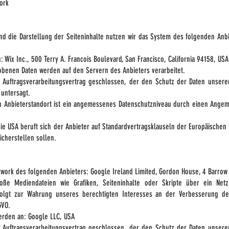
ork
nd die Darstellung der Seiteninhalte nutzen wir das System des folgenden Anbi
Wix Inc., 500 Terry A. Francois Boulevard, San Francisco, California 94158, USA
obenen Daten werden auf den Servern des Anbieters verarbeitet.
 Auftragsverarbeitungsvertrag geschlossen, der den Schutz der Daten unserer
 untersagt.
en Anbieterstandort ist ein angemessenes Datenschutzniveau durch einen Ange
die USA beruft sich der Anbieter auf Standardvertragsklauseln der Europäischen
cherstellen sollen.
twork des folgenden Anbieters: Google Ireland Limited, Gordon House, 4 Barrow 
oße Mediendateien wie Grafiken, Seiteninhalte oder Skripte über ein Netz 
rfolgt zur Wahrung unseres berechtigten Interesses an der Verbesserung der 
GVO.
rden an: Google LLC, USA
 Auftragsverarbeitungsvertrag geschlossen, der den Schutz der Daten unserer