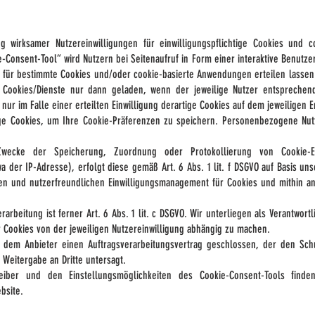
g wirksamer Nutzereinwilligungen für einwilligungspflichtige Cookies und 
-Consent-Tool“ wird Nutzern bei Seitenaufruf in Form einer interaktive Benutze
 für bestimmte Cookies und/oder cookie-basierte Anwendungen erteilen lassen.
gen Cookies/Dienste nur dann geladen, wenn der jeweilige Nutzer entspreche
ss nur im Falle einer erteilten Einwilligung derartige Cookies auf dem jeweiligen
ige Cookies, um Ihre Cookie-Präferenzen zu speichern. Personenbezogene Nut
ecke der Speicherung, Zuordnung oder Protokollierung von Cookie-Ei
 der IP-Adresse), erfolgt diese gemäß Art. 6 Abs. 1 lit. f DSGVO auf Basis un
hen und nutzerfreundlichen Einwilligungsmanagement für Cookies und mithin a
arbeitung ist ferner Art. 6 Abs. 1 lit. c DSGVO. Wir unterliegen als Verantwortl
r Cookies von der jeweiligen Nutzereinwilligung abhängig zu machen.
it dem Anbieter einen Auftragsverarbeitungsvertrag geschlossen, der den Sc
 Weitergabe an Dritte untersagt.
eiber und den Einstellungsmöglichkeiten des Cookie-Consent-Tools finde
bsite.