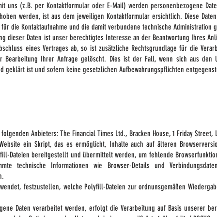
t uns (z.B. per Kontaktformular oder E-Mail) werden personenbezogene Date
hoben werden, ist aus dem jeweiligen Kontaktformular ersichtlich. Diese Date
 für die Kontaktaufnahme und die damit verbundene technische Administration 
ng dieser Daten ist unser berechtigtes Interesse an der Beantwortung Ihres Anli
bschluss eines Vertrages ab, so ist zusätzliche Rechtsgrundlage für die Verarb
 Bearbeitung Ihrer Anfrage gelöscht. Dies ist der Fall, wenn sich aus den
nd geklärt ist und sofern keine gesetzlichen Aufbewahrungspflichten entgegens
 folgenden Anbieters: The Financial Times Ltd., Bracken House, 1 Friday Street
r Website ein Skript, das es ermöglicht, Inhalte auch auf älteren Browservers
fill-Dateien bereitgestellt und übermittelt werden, um fehlende Browserfunkti
mmte technische Informationen wie Browser-Details und Verbindungsdaten
n.
wendet, festzustellen, welche Polyfill-Dateien zur ordnunsgemäßen Wiedergab
ene Daten verarbeitet werden, erfolgt die Verarbeitung auf Basis unserer ber