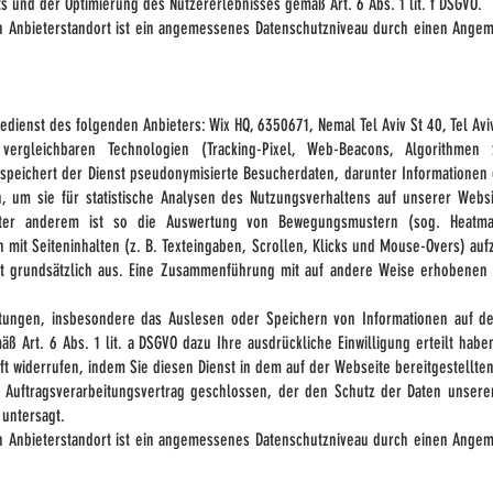
ts und der Optimierung des Nutzererlebnisses gemäß Art. 6 Abs. 1 lit. f DSGVO.
en Anbieterstandort ist ein angemessenes Datenschutzniveau durch einen Ange
dienst des folgenden Anbieters: Wix HQ, 6350671, Nemal Tel Aviv St 40, Tel Aviv
 vergleichbaren Technologien (Tracking-Pixel, Web-Beacons, Algorithm
speichert der Dienst pseudonymisierte Besucherdaten, darunter Informationen 
, um sie für statistische Analysen des Nutzungsverhaltens auf unserer Webs
Unter anderem ist so die Auswertung von Bewegungsmustern (sog. Heatm
 mit Seiteninhalten (z. B. Texteingaben, Scrollen, Klicks und Mouse-Overs) auf
it grundsätzlich aus. Eine Zusammenführung mit auf andere Weise erhobenen K
itungen, insbesondere das Auslesen oder Speichern von Informationen auf 
 Art. 6 Abs. 1 lit. a DSGVO dazu Ihre ausdrückliche Einwilligung erteilt haben
nft widerrufen, indem Sie diesen Dienst in dem auf der Webseite bereitgestellte
 Auftragsverarbeitungsvertrag geschlossen, der den Schutz der Daten unserer
 untersagt.
en Anbieterstandort ist ein angemessenes Datenschutzniveau durch einen Ange