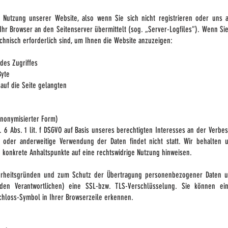
n Nutzung unserer Website, also wenn Sie sich nicht registrieren oder uns a
Ihr Browser an den Seitenserver übermittelt (sog. „Server-Logfiles“). Wenn Si
echnisch erforderlich sind, um Ihnen die Website anzuzeigen:
des Zugriffes
Byte
auf die Seite gelangten
anonymisierter Form)
 6 Abs. 1 lit. f DSGVO auf Basis unseres berechtigten Interesses an der Verbess
 oder anderweitige Verwendung der Daten findet nicht statt. Wir behalten un
n konkrete Anhaltspunkte auf eine rechtswidrige Nutzung hinweisen.
erheitsgründen und zum Schutz der Übertragung personenbezogener Daten und
den Verantwortlichen) eine SSL-bzw. TLS-Verschlüsselung. Sie können ei
chloss-Symbol in Ihrer Browserzeile erkennen.